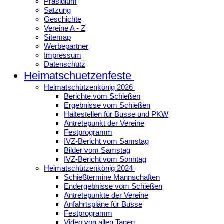
Präsidium
Satzung
Geschichte
Vereine A - Z
Sitemap
Werbepartner
Impressum
Datenschutz
Heimatschuetzenfeste
Heimatschützenkönig 2026
Berichte vom Schießen
Ergebnisse vom Schießen
Haltestellen für Busse und PKW
Antretepunkt der Vereine
Festprogramm
IVZ-Bericht vom Samstag
Bilder vom Samstag
IVZ-Bericht vom Sonntag
Heimatschützenkönig 2024
Schießtermine Mannschaften
Endergebnisse vom Schießen
Antretepunkte der Vereine
Anfahrtspläne für Busse
Festprogramm
Video von allen Tagen